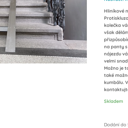
Hliníkové 
Protiskluz
kolečka v
však dělá
přizpůsobí
na panty s
nájezdu vá
velmi snad
Možn
o je 
také možné
kumbálu. V
kontaktuj
Skladem
Dodání do 5