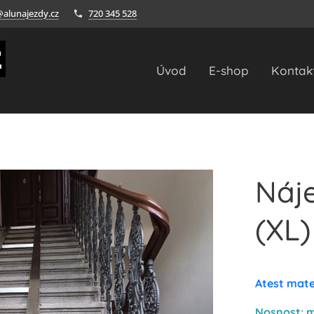
@alunajezdy.cz
720 345 528
Úvod
E-shop
Kontak
Náj
(XL)
Atest mate
Nosnost: m