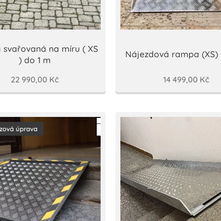
svařovaná na míru ( XS
Nájezdová rampa (XS) 
) do 1 m
22 990,00
Kč
14 499,00
Kč
uzová úprava