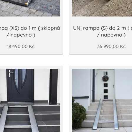
pa (XS) do 1 m ( sklopná
UNI rampa (S) do 2 m ( 
/ napevno )
/ napevno )
18 490,00
Kč
36 990,00
Kč