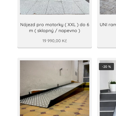
Nájezd pro motorky ( XXL ) do 6
UNI ram
m ( sklopný / napevno )
19 990,00
Kč
-20 %