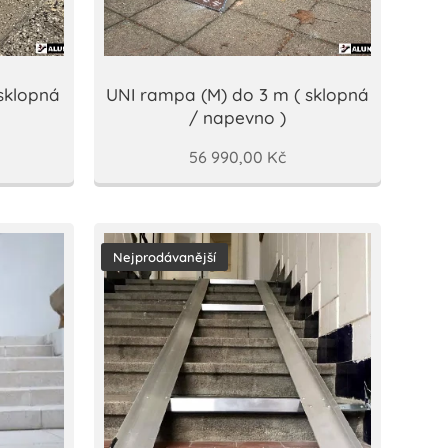
sklopná
UNI rampa (M) do 3 m ( sklopná
/ napevno )
56 990,00
Kč
Nejprodávanější