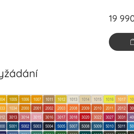
19 99
vyžádání