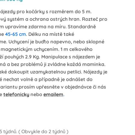
nájezdy pro kočárky s rozměrem do 5
m.
ový systém a ochrana ostrých hran. Rozteč pro
ám upravíme zdarma na míru. Standardně
me
45-65 cm
. Délku na místě také
me. Uchycení
je buďto
napevno, nebo sklopné
 magnetickým uchycením. 1 m celkového
ží pouhých 2.9 Kg.
Manipulace s nájezdem je
ná a bez problémů ji zvládne každá maminka.
také
dokoupit uzamykatelnou petlici. Nájezdy je
 nechat volně a případně je odnášet do
ariantu prosím upřesněte v objednávce či nás
te
telefonicky
nebo
emailem
.
 týdnů. ( Obvykle do 2 týdnů )