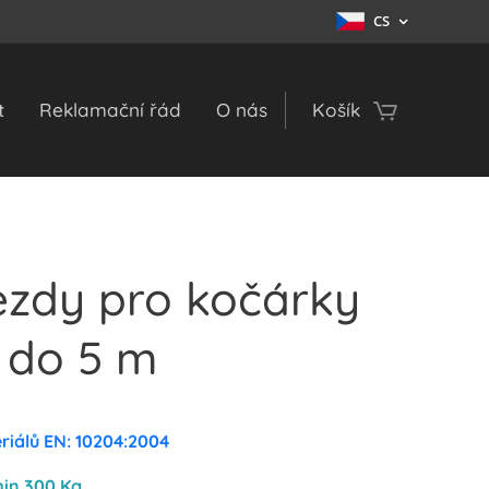
CS
t
Reklamační řád
O nás
Košík
ezdy pro kočárky
 do 5 m
riálů EN: 10204:2004
in 300 Kg