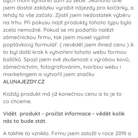
bych mohl vytvářet sám za sebe. Jednoho dne
jsem dostal zakázku vyrobit nájezdy pro kočárky, a
tehdy to vše začalo. Zjistil jsem nedostatek výběru
na trhu. Při pokusu najít produkty tohoto typu bylo
zcela nemožné. Pokud se mi podařilo nalézt
zámečnickou firmu, tak jsem musel vyplnit
poptávkový formulář. ( nevěděl jsem ihned cenu ) A
to byl další krok k vytvoření tohoto webu formou
balíčků. Spojil jsem své zkušenosti s výrobou kovů,
zámečnictvím, fotografováním, tvorbou webu i
marketingem a vytvořil jsem značku
ALUNAJEZDY.CZ
Každý produkt má již konečnou cenu a to je to
co chceme.
Vidět produkt - pročíst informace - vědět kolik
nás to bude stát.
A takhle to vzniklo. Firmu jsem založil v roce 2019 a